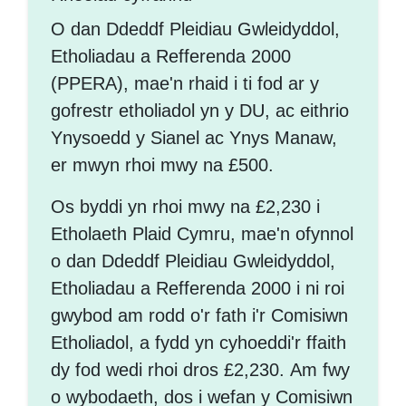
O dan Ddeddf Pleidiau Gwleidyddol,
Etholiadau a Refferenda 2000
(PPERA), mae'n rhaid i ti fod ar y
gofrestr etholiadol yn y DU, ac eithrio
Ynysoedd y Sianel ac Ynys Manaw,
er mwyn rhoi mwy na £500.
Os byddi yn rhoi mwy na £2,230 i
Etholaeth Plaid Cymru, mae'n ofynnol
o dan Ddeddf Pleidiau Gwleidyddol,
Etholiadau a Refferenda 2000 i ni roi
gwybod am rodd o'r fath i'r Comisiwn
Etholiadol, a fydd yn cyhoeddi'r ffaith
dy fod wedi rhoi dros £2,230. Am fwy
o wybodaeth, dos i wefan y Comisiwn