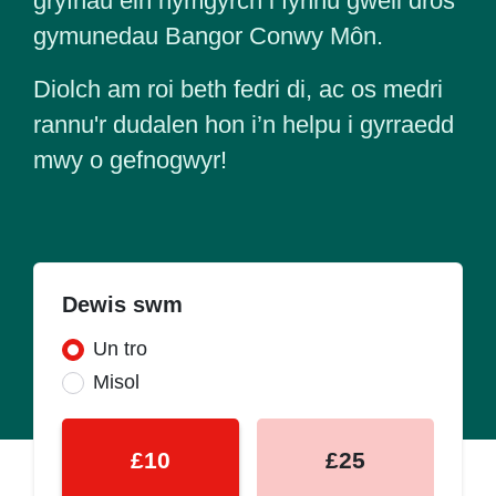
gryfhau ein hymgyrch i fynnu gwell dros
gymunedau Bangor Conwy Môn.
Diolch am roi beth fedri di, ac os medri
rannu'r dudalen hon i’n helpu i gyrraedd
mwy o gefnogwyr!
Dewis swm
Donation frequency
Un tro
Misol
£10
£25