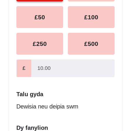
£50
£100
£250
£500
£
Talu gyda
Dewisia neu deipia swm
Dy fanylion