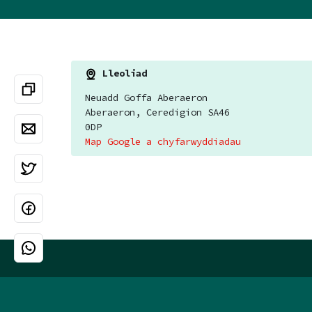
Lleoliad
Neuadd Goffa Aberaeron
Aberaeron, Ceredigion SA46
0DP
Map Google a chyfarwyddiadau