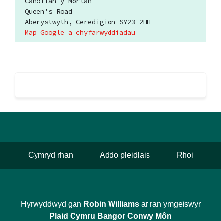
Canolfan y Morlan
Queen's Road
Aberystwyth, Ceredigion SY23 2HH
Map Google a chyfarwyddiadau
Cymryd rhan
Addo pleidlais
Rhoi
Hyrwyddwyd gan
Robin Williams
ar ran ymgeiswyr
Plaid Cymru Bangor Conwy Môn