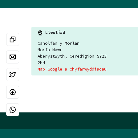
Lleoliad
Canolfan y Morlan
Morfa Mawr
Aberystwyth, Ceredigion SY23
2HH
Map Google a chyfarwyddiadau