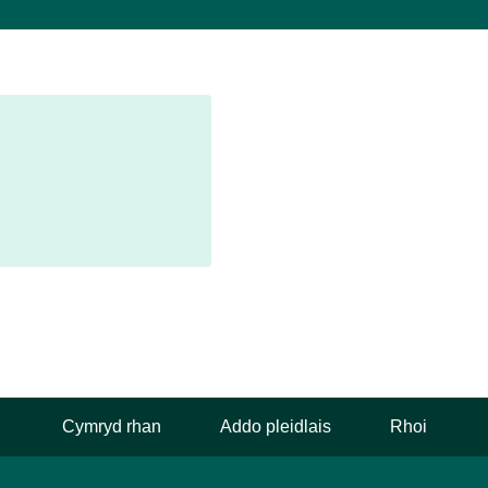
Cymryd rhan
Addo pleidlais
Rhoi