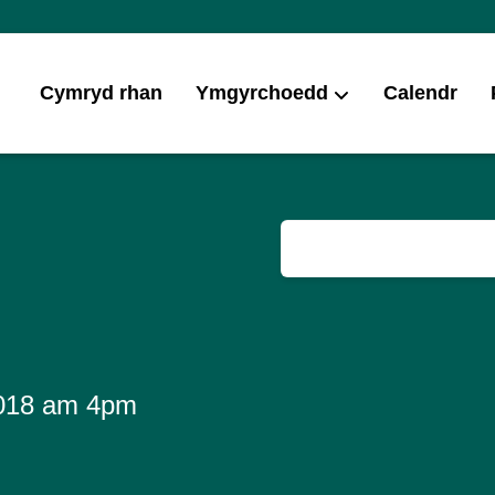
Cymryd rhan
Ymgyrchoedd
Calendr
2018 am 4pm