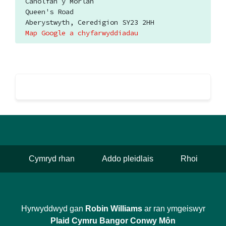
Canolfan y Morlan
Queen's Road
Aberystwyth, Ceredigion SY23 2HH
Map Google a chyfarwyddiadau
Cymryd rhan
Addo pleidlais
Rhoi
Hyrwyddwyd gan
Robin Williams
ar ran ymgeiswyr
Plaid Cymru Bangor Conwy Môn