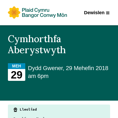
Dewislen
Cymhorthfa
Aberystwyth
MEH
Dydd Gwener, 29 Mehefin 2018
29
am 6pm
Lleoliad