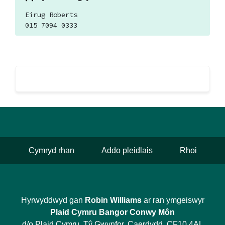
Eirug Roberts
015 7094 0333
Cymryd rhan
Addo pleidlais
Rhoi
Hyrwyddwyd gan
Robin Williams
ar ran ymgeiswyr
Plaid Cymru Bangor Conwy Môn
d/o Plaid Cymru, Tŷ Gwynfor, Caerdydd, CF10 4AL