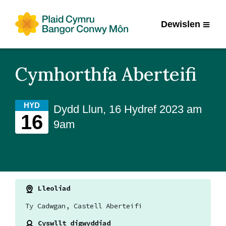
Dewislen
Cymhorthfa Aberteifi
HYD
Dydd Llun, 16 Hydref 2023 am
16
9am
Lleoliad
Ty Cadwgan, Castell Aberteifi
Cyswllt digwyddiad