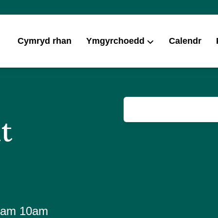
Cymryd rhan
Ymgyrchoedd
Calendr
t
8 am 10am