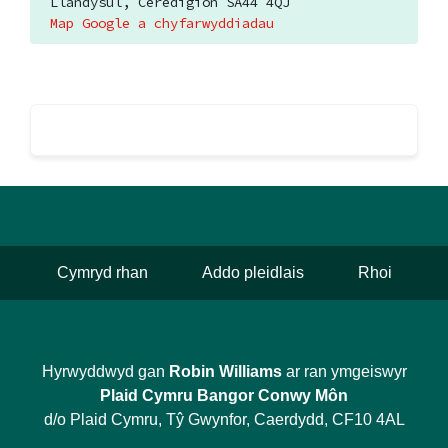
Llandysul, Ceredigion SA44 4QJ
Map Google a chyfarwyddiadau
Cymryd rhan
Addo pleidlais
Rhoi
Hyrwyddwyd gan
Robin Williams
ar ran ymgeiswyr
Plaid Cymru Bangor Conwy Môn
d/o Plaid Cymru, Tŷ Gwynfor, Caerdydd, CF10 4AL