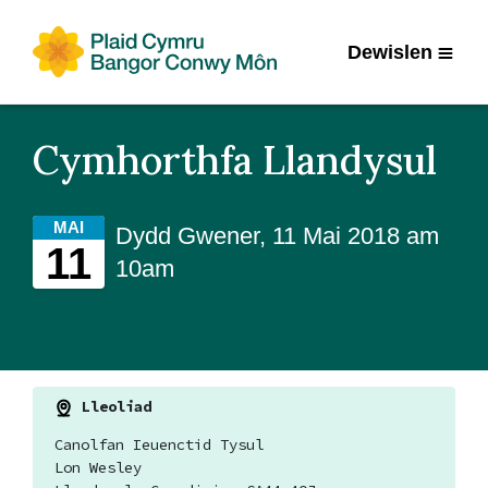
Dewislen
Cymhorthfa Llandysul
MAI
Dydd Gwener, 11 Mai 2018 am
11
10am
Lleoliad
Canolfan Ieuenctid Tysul
Lon Wesley