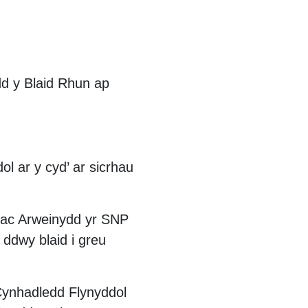
dd y Blaid Rhun ap
l ar y cyd’ ar sicrhau
 ac Arweinydd yr SNP
ddwy blaid i greu
Cynhadledd Flynyddol