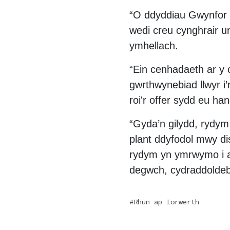
“O ddyddiau Gwynfor E
wedi creu cynghrair u
ymhellach.
“Ein cenhadaeth ar y
gwrthwynebiad llwyr i
roi'r offer sydd eu ha
“Gyda’n gilydd, rydym
plant ddyfodol mwy di
rydym yn ymrwymo i a
degwch, cydraddoldeb
Rhun ap Iorwerth