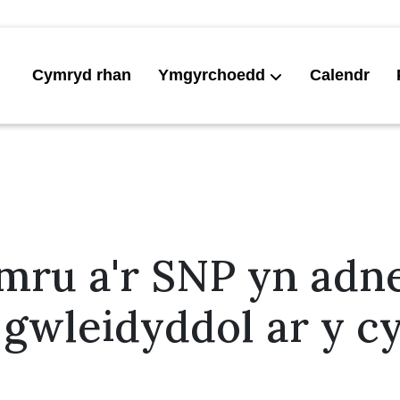
Cymryd rhan
Ymgyrchoedd
Calendr
ymru a'r SNP yn ad
 gwleidyddol ar y c