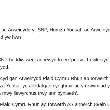
an ac Arweinydd yr SNP, Humza Yousaf, ac Arweiny
od yw hwn
NP heddiw wedi adnewyddu eu ‘prosiect gwleidyddo
dydd.
 cyd gan Arweinydd Plaid Cymru Rhun ap Iorwerth
za Yousaf yn ailddatgan cynghrair ac ymrwymiad y 
 mwy llewyrchus trwy annibyniaeth’.
 Plaid Cymru Rhun ap Iorwerth AS annerch 89ain 