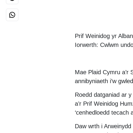
Prif Weinidog yr Alb
Iorwerth: Cwlwm und
Mae Plaid Cymru a’r S
annibyniaeth i’w gwle
Roedd datganiad ar y
a’r Prif Weinidog Hum
‘cenhedloedd tecach a
Daw wrth i Arweinydd