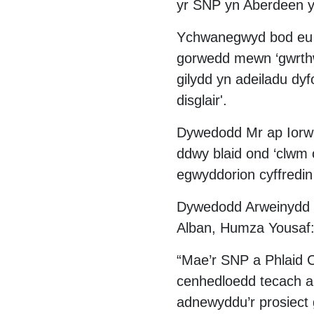
yr SNP yn Aberdeen yn
Ychwanegwyd bod eu ce
gorwedd mewn ‘gwrthwy
gilydd yn adeiladu dy
disglair'.
Dywedodd Mr ap Iorwe
ddwy blaid ond ‘clwm 
egwyddorion cyffredin
Dywedodd Arweinydd P
Alban, Humza Yousaf
“Mae’r SNP a Phlaid C
cenhedloedd tecach a 
adnewyddu’r prosiect 