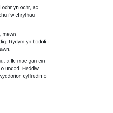
 ochr yn ochr, ac
hu i’w chryfhau
d, mewn
ig. Rydym yn bodoli i
lawn.
u, a lle mae gan ein
d o undod. Heddiw,
yddorion cyffredin o