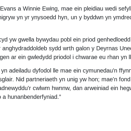
vans a Winnie Ewing, mae ein pleidiau wedi sefyll
nigryw yn yr ynysoedd hyn, un y byddwn yn ymdrec
 cyd yw gwella bywydau pobl ein priod genhedloed
’r anghydraddoldeb sydd wrth galon y Deyrnas Uned
ngen ar ein gwledydd priodol i chwarae eu rhan yn l
 yn adeiladu dyfodol lle mae ein cymunedau’n ffynn
sglair. Nid partneriaeth yn unig yw hon; mae'n fon
dnewyddu’r cwlwm hwnnw, dan arweiniad ein hegw
 a hunanbenderfyniad.”