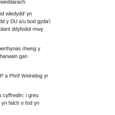
diweddarach.
od wledydd’ yn
dd y DU a’u bod gyda’i
 blant ddyfodol mwy
berthynas rhwng y
 harwain gan
 a Phrif Weinidog yr
cyffredin: i greu
yn falch o fod yn