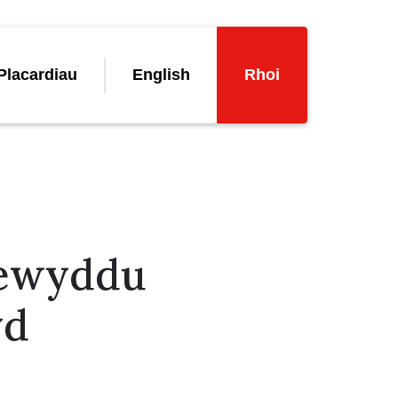
Placardiau
English
Rhoi
newyddu
yd