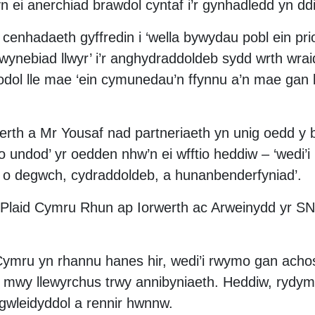
 ei anerchiad brawdol cyntaf i’r gynhadledd yn d
nhadaeth gyffredin i ‘wella bywydau pobl ein pri
nebiad llwyr’ i’r anghydraddoldeb sydd wrth wrai
fodol lle mae ‘ein cymunedau’n ffynnu a’n mae gan
rth a Mr Yousaf nad partneriaeth yn unig oedd y 
o undod’ yr oedden nhw’n ei wfftio heddiw – ‘wedi’i
 o degwch, cydraddoldeb, a hunanbenderfyniad’.
laid Cymru Rhun ap Iorwerth ac Arweinydd yr SNP
:
ymru yn rhannu hanes hir, wedi’i rwymo gan achos 
mwy llewyrchus trwy annibyniaeth. Heddiw, rydym 
gwleidyddol a rennir hwnnw.