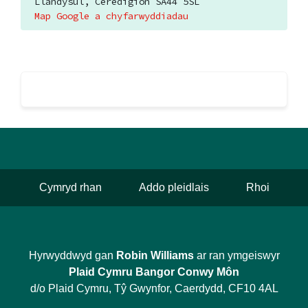
Llandysul, Ceredigion SA44 5SL
Map Google a chyfarwyddiadau
Cymryd rhan
Addo pleidlais
Rhoi
Hyrwyddwyd gan
Robin Williams
ar ran ymgeiswyr
Plaid Cymru Bangor Conwy Môn
d/o Plaid Cymru, Tŷ Gwynfor, Caerdydd, CF10 4AL